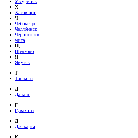
Уссурийск
Х
Хасавюрт
Ч
Чебоксары
Челябинск
Черногорск
Чита
Щ
Щелково
Я
Якутск
Т
Ташкент
Д
Дананг
Г
Гувахати
Д
Джакарта
К