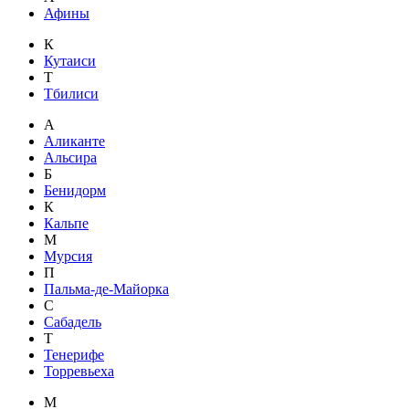
Афины
К
Кутаиси
Т
Тбилиси
А
Аликанте
Альсира
Б
Бенидорм
К
Кальпе
М
Мурсия
П
Пальма-де-Майорка
С
Сабадель
Т
Тенерифе
Торревьеха
М