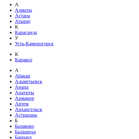
А
Алматы
Астана
Атырау
К
Караганда
У
Усть-Каменогорск
К
Каракол
А
Абакан
Альметьевск
Анапа
Апатиты
Армавир
Артем
Архангельск
Астрахань
Б
Балаково
Балашиха
Барнаул