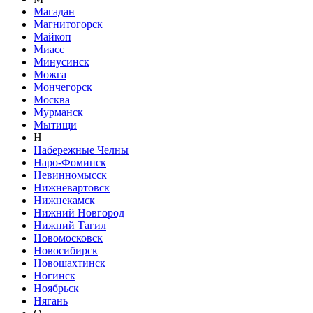
Магадан
Магнитогорск
Майкоп
Миасс
Минусинск
Можга
Мончегорск
Москва
Мурманск
Мытищи
Н
Набережные Челны
Наро-Фоминск
Невинномысск
Нижневартовск
Нижнекамск
Нижний Новгород
Нижний Тагил
Новомосковск
Новосибирск
Новошахтинск
Ногинск
Ноябрьск
Нягань