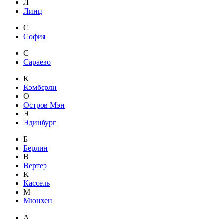
Л
Линц
С
София
С
Сараево
К
Кэмберли
О
Остров Мэн
Э
Эдинбург
Б
Берлин
В
Вертер
К
Кассель
М
Мюнхен
А