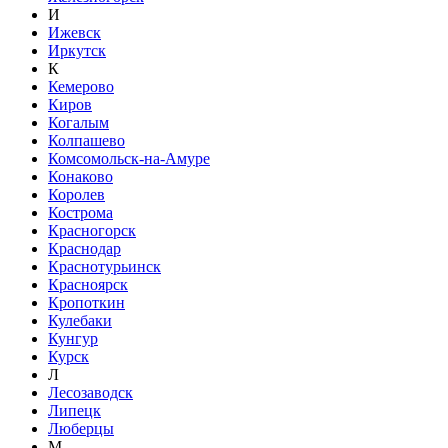
И
Ижевск
Иркутск
К
Кемерово
Киров
Когалым
Колпашево
Комсомольск-на-Амуре
Конаково
Королев
Кострома
Красногорск
Краснодар
Краснотурьинск
Красноярск
Кропоткин
Кулебаки
Кунгур
Курск
Л
Лесозаводск
Липецк
Люберцы
М