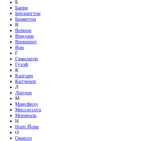
Б
Барри
Берлингтон
Брамптон
В
Вернон
Виндзор
Виннипег
Вон
Г
Гамильтон
Гуэлф
К
Калгари
Китченер
Л
Лондон
М
Мансфилд
Миссиссога
Монреаль
Н
Норт Йорк
О
Оквилл