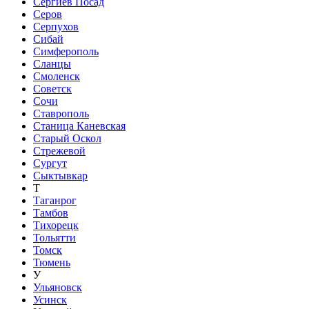
Сергиев Посад
Серов
Серпухов
Сибай
Симферополь
Сланцы
Смоленск
Советск
Сочи
Ставрополь
Станица Каневская
Старый Оскол
Стрежевой
Сургут
Сыктывкар
Т
Таганрог
Тамбов
Тихорецк
Тольятти
Томск
Тюмень
У
Ульяновск
Усинск