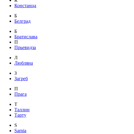
К
Констанца
Б
Белград
Б
Братислава
П
Прьевидза
Л
Любляна
З
Загреб
П
Прага
Т
Таллин
Тарту
S
Sarnia