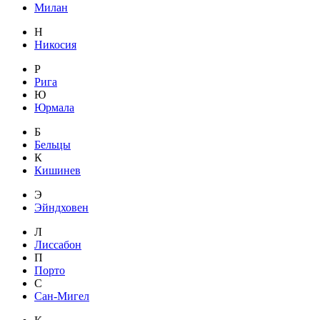
Милан
Н
Никосия
Р
Рига
Ю
Юрмала
Б
Бельцы
К
Кишинев
Э
Эйндховен
Л
Лиссабон
П
Порто
С
Сан-Мигел