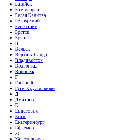
Батайск
Бахчисарай
Белая Калитва
Белоярский
Березники
Братск
Брянск
В
Вельск
Верхняя Салда
Владивосток
Волгоград
Воронеж
Г
Грозный
Гусь-Хрустальный
Д
Дмитров
Е
Евпатория
Ейск
Екатеринбург
Ефремов
Ж
Железногорск