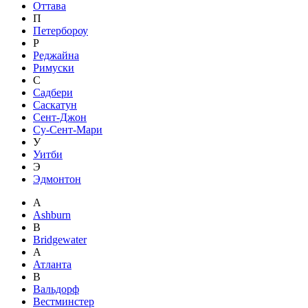
Оттава
П
Петербороу
Р
Реджайна
Римуски
С
Садбери
Саскатун
Сент-Джон
Су-Сент-Мари
У
Уитби
Э
Эдмонтон
A
Ashburn
B
Bridgewater
А
Атланта
В
Вальдорф
Вестминстер