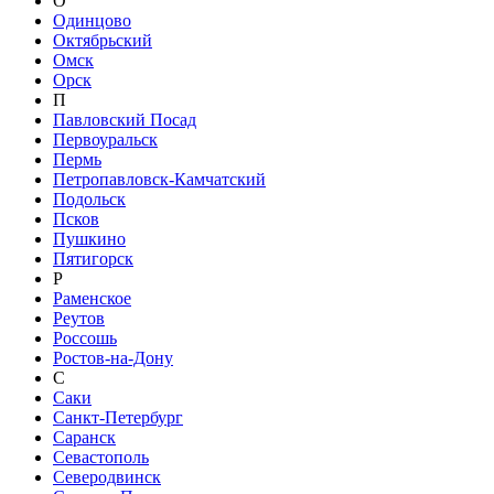
О
Одинцово
Октябрьский
Омск
Орск
П
Павловский Посад
Первоуральск
Пермь
Петропавловск-Камчатский
Подольск
Псков
Пушкино
Пятигорск
Р
Раменское
Реутов
Россошь
Ростов-на-Дону
С
Саки
Санкт-Петербург
Саранск
Севастополь
Северодвинск