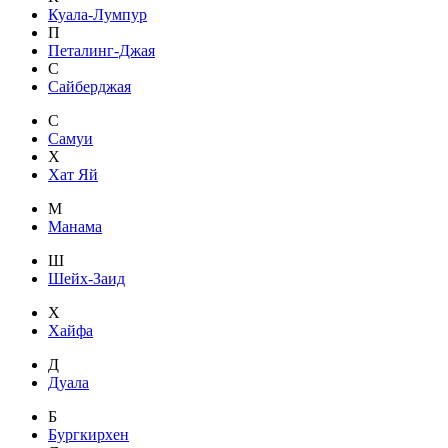
Куала-Лумпур
П
Петалинг-Джая
С
Сайберджая
С
Самуи
Х
Хат Яй
М
Манама
Ш
Шейх-Заид
Х
Хайфа
Д
Дуала
Б
Бургкирхен