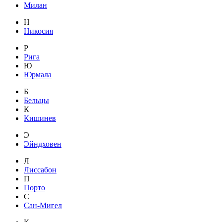
Милан
Н
Никосия
Р
Рига
Ю
Юрмала
Б
Бельцы
К
Кишинев
Э
Эйндховен
Л
Лиссабон
П
Порто
С
Сан-Мигел