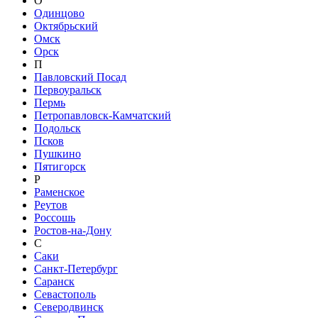
О
Одинцово
Октябрьский
Омск
Орск
П
Павловский Посад
Первоуральск
Пермь
Петропавловск-Камчатский
Подольск
Псков
Пушкино
Пятигорск
Р
Раменское
Реутов
Россошь
Ростов-на-Дону
С
Саки
Санкт-Петербург
Саранск
Севастополь
Северодвинск