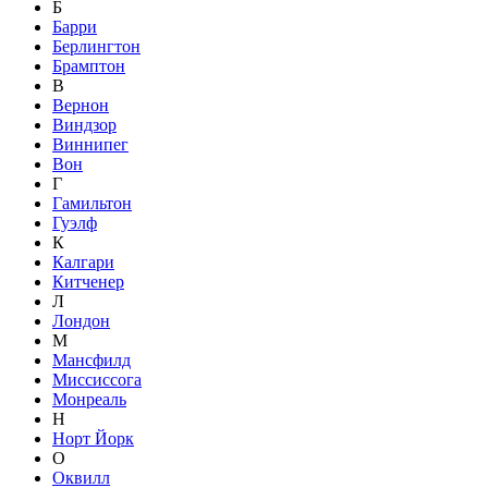
Б
Барри
Берлингтон
Брамптон
В
Вернон
Виндзор
Виннипег
Вон
Г
Гамильтон
Гуэлф
К
Калгари
Китченер
Л
Лондон
М
Мансфилд
Миссиссога
Монреаль
Н
Норт Йорк
О
Оквилл