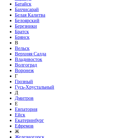
Батайск
Бахчисарай
Белая Калитва
Белоярский
Березники
Братск
Брянск
В
Вельск
Верхняя Салда
Владивосток
Волгоград
Воронеж
Г
Грозный
Гусь-Хрустальный
Д
Дмитров
Е
Евпатория
Ейск
Екатеринбург
Ефремов
Ж
Железногорск