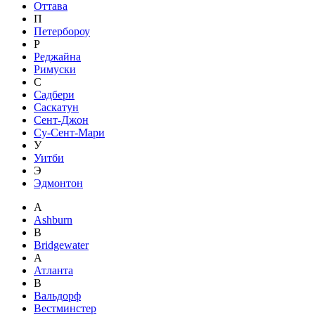
Оттава
П
Петербороу
Р
Реджайна
Римуски
С
Садбери
Саскатун
Сент-Джон
Су-Сент-Мари
У
Уитби
Э
Эдмонтон
A
Ashburn
B
Bridgewater
А
Атланта
В
Вальдорф
Вестминстер