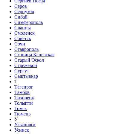
Сергиев Посад
Серов
Серпухов
Сибай
Симферополь
Сланцы
Смоленск
Советск
Сочи
Ставрополь
Станица Каневская
Старый Оскол
Стрежевой
Сургут
Сыктывкар
Т
Таганрог
Тамбов
Тихорецк
Тольятти
Томск
Тюмень
У
Ульяновск
Усинск