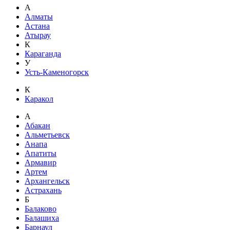
А
Алматы
Астана
Атырау
К
Караганда
У
Усть-Каменогорск
К
Каракол
А
Абакан
Альметьевск
Анапа
Апатиты
Армавир
Артем
Архангельск
Астрахань
Б
Балаково
Балашиха
Барнаул