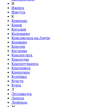
И
Ижевск
Иркутск
К
Кемерово
Киров
Когалым
Колпашево
Комсомольск-на-Амуре
Конаково
Королев
Кострома
Красногорск
Краснодар
Краснотурьинск
Красноярск
Кропоткин
Кулебаки
Кунгур
Курск
Л
Лесозаводск
Липецк
Люберцы
М