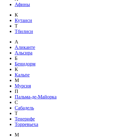
Афины
К
Кутаиси
Т
Тбилиси
А
Аликанте
Альсира
Б
Бенидорм
К
Кальпе
М
Мурсия
П
Пальма-де-Майорка
С
Сабадель
Т
Тенерифе
Торревьеха
М