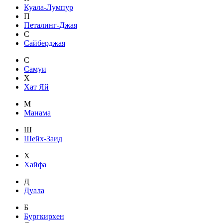
Куала-Лумпур
П
Петалинг-Джая
С
Сайберджая
С
Самуи
Х
Хат Яй
М
Манама
Ш
Шейх-Заид
Х
Хайфа
Д
Дуала
Б
Бургкирхен