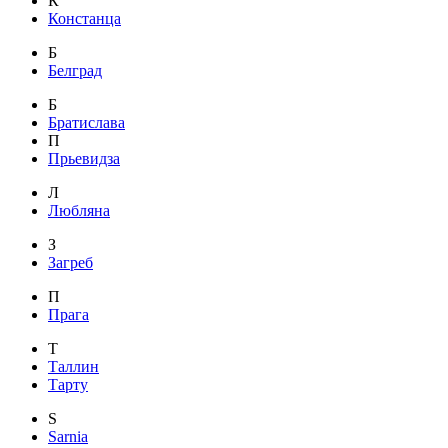
К
Констанца
Б
Белград
Б
Братислава
П
Прьевидза
Л
Любляна
З
Загреб
П
Прага
Т
Таллин
Тарту
S
Sarnia