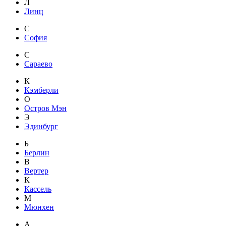
Л
Линц
С
София
С
Сараево
К
Кэмберли
О
Остров Мэн
Э
Эдинбург
Б
Берлин
В
Вертер
К
Кассель
М
Мюнхен
А