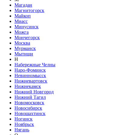
Магадан
Магнитогорск
Майкоп
Миасс
Минусинск
Можга
Мончегорск
Москва
Мурманск
Мытищи
Н
Набережные Челны
Наро-Фоминск
Невинномысск
Нижневартовск
Нижнекамск
Нижний Новгород
Нижний Тагил
Новомосковск
Новосибирск
Новошахтинск
Ногинск
Ноябрьск
Нягань