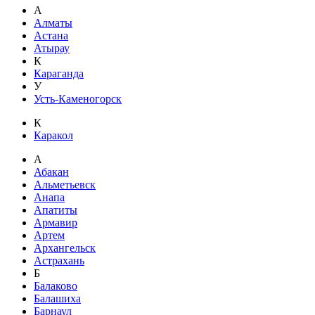
А
Алматы
Астана
Атырау
К
Караганда
У
Усть-Каменогорск
К
Каракол
А
Абакан
Альметьевск
Анапа
Апатиты
Армавир
Артем
Архангельск
Астрахань
Б
Балаково
Балашиха
Барнаул