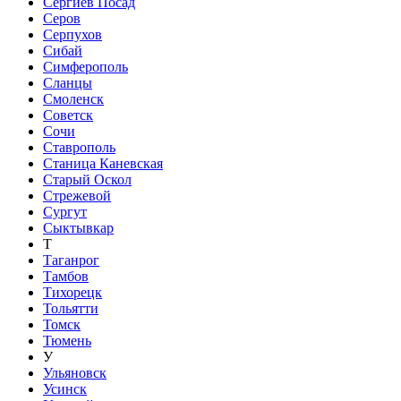
Сергиев Посад
Серов
Серпухов
Сибай
Симферополь
Сланцы
Смоленск
Советск
Сочи
Ставрополь
Станица Каневская
Старый Оскол
Стрежевой
Сургут
Сыктывкар
Т
Таганрог
Тамбов
Тихорецк
Тольятти
Томск
Тюмень
У
Ульяновск
Усинск