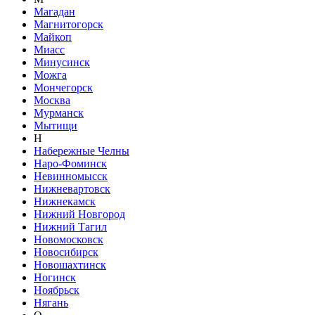
Магадан
Магнитогорск
Майкоп
Миасс
Минусинск
Можга
Мончегорск
Москва
Мурманск
Мытищи
Н
Набережные Челны
Наро-Фоминск
Невинномысск
Нижневартовск
Нижнекамск
Нижний Новгород
Нижний Тагил
Новомосковск
Новосибирск
Новошахтинск
Ногинск
Ноябрьск
Нягань