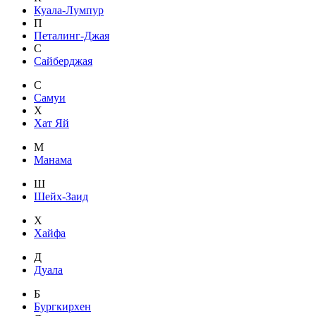
Куала-Лумпур
П
Петалинг-Джая
С
Сайберджая
С
Самуи
Х
Хат Яй
М
Манама
Ш
Шейх-Заид
Х
Хайфа
Д
Дуала
Б
Бургкирхен