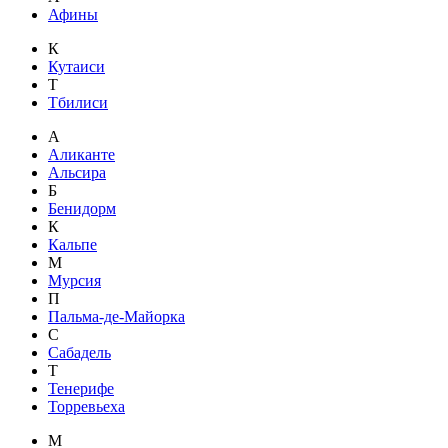
Афины
К
Кутаиси
Т
Тбилиси
А
Аликанте
Альсира
Б
Бенидорм
К
Кальпе
М
Мурсия
П
Пальма-де-Майорка
С
Сабадель
Т
Тенерифе
Торревьеха
М