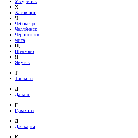
Уссурийск
Х
Хасавюрт
Ч
Чебоксары
Челябинск
Черногорск
Чита
Щ
Щелково
Я
Якутск
Т
Ташкент
Д
Дананг
Г
Гувахати
Д
Джакарта
К