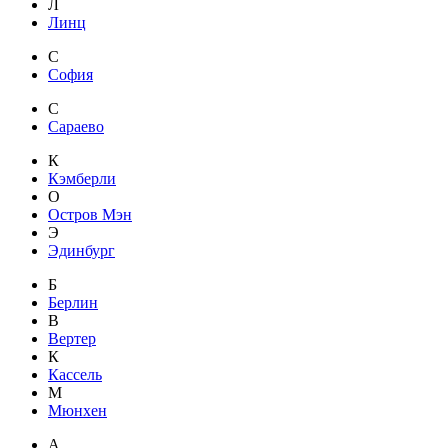
Л
Линц
С
София
С
Сараево
К
Кэмберли
О
Остров Мэн
Э
Эдинбург
Б
Берлин
В
Вертер
К
Кассель
М
Мюнхен
А