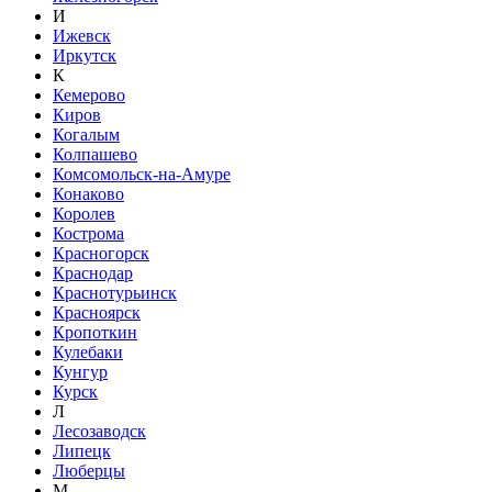
И
Ижевск
Иркутск
К
Кемерово
Киров
Когалым
Колпашево
Комсомольск-на-Амуре
Конаково
Королев
Кострома
Красногорск
Краснодар
Краснотурьинск
Красноярск
Кропоткин
Кулебаки
Кунгур
Курск
Л
Лесозаводск
Липецк
Люберцы
М