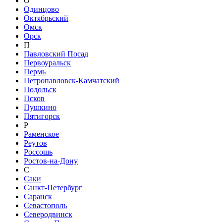
О
Одинцово
Октябрьский
Омск
Орск
П
Павловский Посад
Первоуральск
Пермь
Петропавловск-Камчатский
Подольск
Псков
Пушкино
Пятигорск
Р
Раменское
Реутов
Россошь
Ростов-на-Дону
С
Саки
Санкт-Петербург
Саранск
Севастополь
Северодвинск