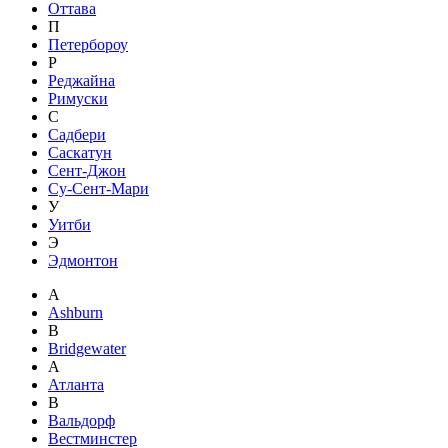
Оттава
П
Петербороу
Р
Реджайна
Римуски
С
Садбери
Саскатун
Сент-Джон
Су-Сент-Мари
У
Уитби
Э
Эдмонтон
A
Ashburn
B
Bridgewater
А
Атланта
В
Вальдорф
Вестминстер