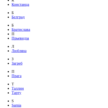
К
Констанца
Б
Белград
Б
Братислава
П
Прьевидза
Л
Любляна
З
Загреб
П
Прага
Т
Таллин
Тарту
S
Sarnia