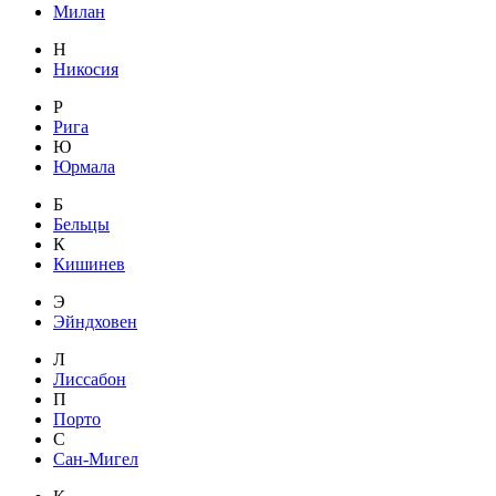
Милан
Н
Никосия
Р
Рига
Ю
Юрмала
Б
Бельцы
К
Кишинев
Э
Эйндховен
Л
Лиссабон
П
Порто
С
Сан-Мигел