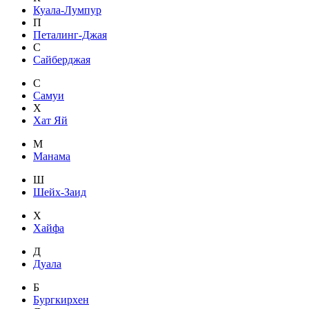
Куала-Лумпур
П
Петалинг-Джая
С
Сайберджая
С
Самуи
Х
Хат Яй
М
Манама
Ш
Шейх-Заид
Х
Хайфа
Д
Дуала
Б
Бургкирхен