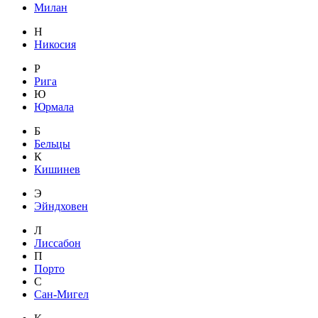
Милан
Н
Никосия
Р
Рига
Ю
Юрмала
Б
Бельцы
К
Кишинев
Э
Эйндховен
Л
Лиссабон
П
Порто
С
Сан-Мигел