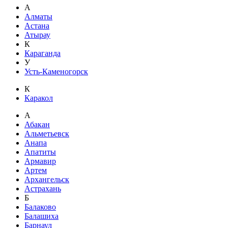
А
Алматы
Астана
Атырау
К
Караганда
У
Усть-Каменогорск
К
Каракол
А
Абакан
Альметьевск
Анапа
Апатиты
Армавир
Артем
Архангельск
Астрахань
Б
Балаково
Балашиха
Барнаул