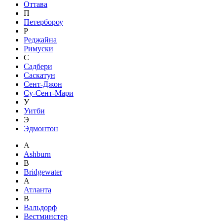
Оттава
П
Петербороу
Р
Реджайна
Римуски
С
Садбери
Саскатун
Сент-Джон
Су-Сент-Мари
У
Уитби
Э
Эдмонтон
A
Ashburn
B
Bridgewater
А
Атланта
В
Вальдорф
Вестминстер