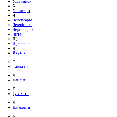
Уссурийск
Х
Хасавюрт
Ч
Чебоксары
Челябинск
Черногорск
Чита
Щ
Щелково
Я
Якутск
Т
Ташкент
Д
Дананг
Г
Гувахати
Д
Джакарта
К