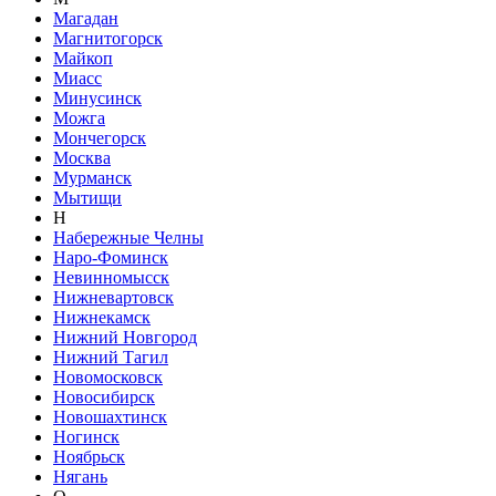
Магадан
Магнитогорск
Майкоп
Миасс
Минусинск
Можга
Мончегорск
Москва
Мурманск
Мытищи
Н
Набережные Челны
Наро-Фоминск
Невинномысск
Нижневартовск
Нижнекамск
Нижний Новгород
Нижний Тагил
Новомосковск
Новосибирск
Новошахтинск
Ногинск
Ноябрьск
Нягань