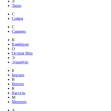
Л
Линц
С
София
С
Сараево
К
Кэмберли
О
Остров Мэн
Э
Эдинбург
Б
Берлин
В
Вертер
К
Кассель
М
Мюнхен
А