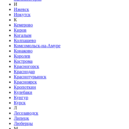
И
Ижевск
Иркутск
К
Кемерово
Киров
Когалым
Колпашево
Комсомольск-на-Амуре
Конаково
Королев
Кострома
Красногорск
Краснодар
Краснотурьинск
Красноярск
Кропоткин
Кулебаки
Кунгур
Курск
Л
Лесозаводск
Липецк
Люберцы
М