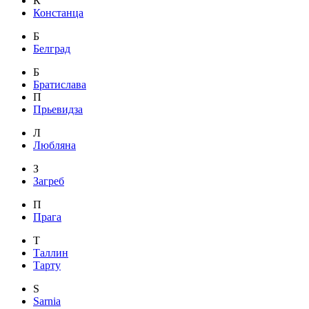
К
Констанца
Б
Белград
Б
Братислава
П
Прьевидза
Л
Любляна
З
Загреб
П
Прага
Т
Таллин
Тарту
S
Sarnia