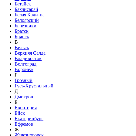
Батайск
Бахчисарай
Белая Калитва
Белоярский
Березники
Братск
Брянск
В
Вельск
Верхняя Салда
Владивосток
Волгоград
Воронеж
Г
Грозный
Гусь-Хрустальный
Д
Дмитров
Е
Евпатория
Ейск
Екатеринбург
Ефремов
Ж
Железногорск