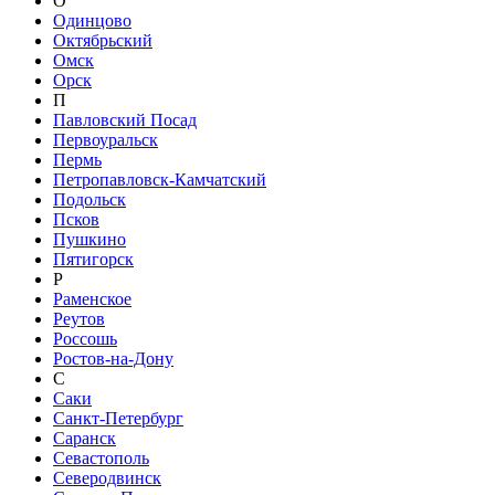
О
Одинцово
Октябрьский
Омск
Орск
П
Павловский Посад
Первоуральск
Пермь
Петропавловск-Камчатский
Подольск
Псков
Пушкино
Пятигорск
Р
Раменское
Реутов
Россошь
Ростов-на-Дону
С
Саки
Санкт-Петербург
Саранск
Севастополь
Северодвинск