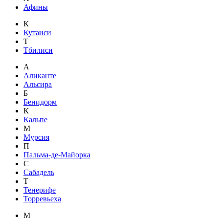
Афины
К
Кутаиси
Т
Тбилиси
А
Аликанте
Альсира
Б
Бенидорм
К
Кальпе
М
Мурсия
П
Пальма-де-Майорка
С
Сабадель
Т
Тенерифе
Торревьеха
М