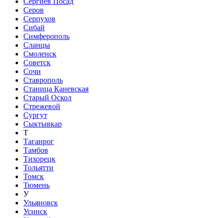
Сергиев Посад
Серов
Серпухов
Сибай
Симферополь
Сланцы
Смоленск
Советск
Сочи
Ставрополь
Станица Каневская
Старый Оскол
Стрежевой
Сургут
Сыктывкар
Т
Таганрог
Тамбов
Тихорецк
Тольятти
Томск
Тюмень
У
Ульяновск
Усинск