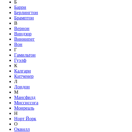
Б
Барри
Берлингтон
Брамптон
В
Вернон
Виндзор
Виннипег
Вон
Г
Гамильтон
Гуэлф
К
Калгари
Китченер
Л
Лондон
М
Мансфилд
Миссиссога
Монреаль
Н
Норт Йорк
О
Оквилл